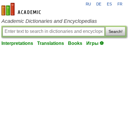
RU
DE
ES
FR
en-academic.com
Academic Dictionaries and Encyclopedias
Search!
Interpretations
Translations
Books
Игры ⚽