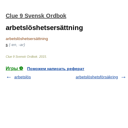
Clue 9 Svensk Ordbok
arbetslöshetsersättning
arbetslöshetsersättning
s
(-en, -ar)
Clue 9 Svensk Ordbok
.
2015
.
Игры ⚽
Поможем написать реферат
arbetslös
arbetslöshetsförsäkring